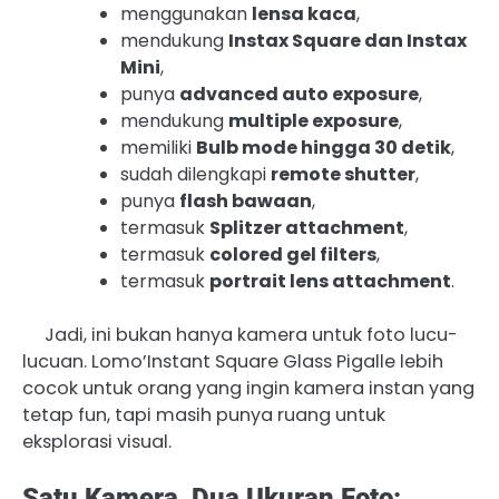
menggunakan
lensa kaca
,
mendukung
Instax Square dan Instax
Mini
,
punya
advanced auto exposure
,
mendukung
multiple exposure
,
memiliki
Bulb mode hingga 30 detik
,
sudah dilengkapi
remote shutter
,
punya
flash bawaan
,
termasuk
Splitzer attachment
,
termasuk
colored gel filters
,
termasuk
portrait lens attachment
.
Jadi, ini bukan hanya kamera untuk foto lucu-
lucuan. Lomo’Instant Square Glass Pigalle lebih
cocok untuk orang yang ingin kamera instan yang
tetap fun, tapi masih punya ruang untuk
eksplorasi visual.
Satu Kamera, Dua Ukuran Foto: