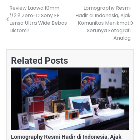
Review Laowa 10mm
Lomography Resmi
Post
f/2.8 Zero-D Sony FE:
Hadir di Indonesia, Ajak
navigation
Lensa Ultra Wide Bebas
Komunitas Menikmati
Distorsi!
Serunya Fotografi
Analog
Related Posts
Lomography Resmi Hadir di Indonesia, Ajak