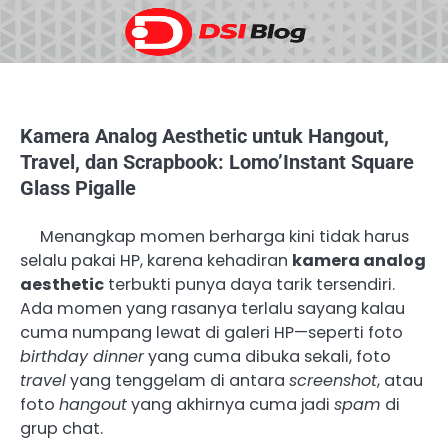
Skip
to
content
Kamera Analog Aesthetic untuk Hangout,
Travel, dan Scrapbook: Lomo’Instant Square
Glass Pigalle
Menangkap momen berharga kini tidak harus
selalu pakai HP, karena kehadiran
kamera analog
aesthetic
terbukti punya daya tarik tersendiri.
Ada momen yang rasanya terlalu sayang kalau
cuma numpang lewat di galeri HP—seperti foto
birthday dinner
yang cuma dibuka sekali, foto
travel
yang tenggelam di antara
screenshot
, atau
foto
hangout
yang akhirnya cuma jadi
spam
di
grup chat.